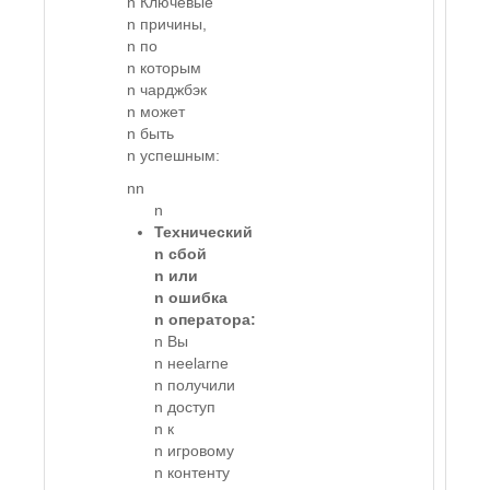
n Ключевые
n причины,
n по
n которым
n чарджбэк
n может
n быть
n успешным:
nn
n
Технический
n сбой
n или
n ошибка
n оператора:
n Вы
n неelarne
n получили
n доступ
n к
n игровому
n контенту