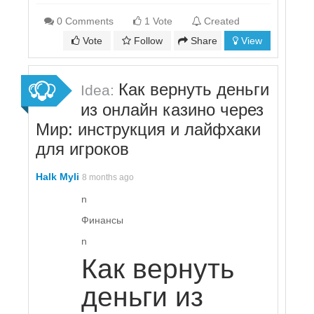
0 Comments
1 Vote
Created
Vote
Follow
Share
View
Как вернуть деньги
Idea:
из онлайн казино через
Мир: инструкция и лайфхаки
для игроков
Halk Myli
8 months ago
n
Финансы
n
Как вернуть
деньги из