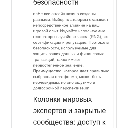
безопасности
nnНе все онлайн казино созданы
равными. Выбор платформы оказывает
непосредственное влияние на ваш
игровой опыт. Изучайте используемые
генераторы случайных чисел (RNG), их
сертификацию и репутацию. Протоколы
безопасности, используемые для
защиты ваших данных и финансовых
транзакций, также имеют
первостепенное значение.
Преимущество, которое дает правильно
выбранная платформа, может быть
неочевидным, но оно ощутимо в
долгосрочной перспективе.nn
Колонки мировых
экспертов и закрытые
сообщества: доступ к