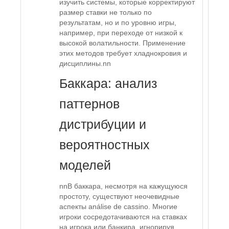
изучить системы, которые корректируют
размер ставки не только по
результатам, но и по уровню игры,
например, при переходе от низкой к
высокой волатильности. Применение
этих методов требует хладнокровия и
дисциплины.nn
Баккара: анализ
паттернов
дистрибуции и
вероятностных
моделей
nnВ баккара, несмотря на кажущуюся
простоту, существуют неочевидные
аспекты análise de cassino. Многие
игроки сосредотачиваются на ставках
на игрока или банкира, игнорируя