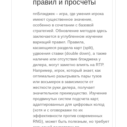
правил и просчеты
nnБлэкджек – игра, где умения игрока
имеют существенное значение,
особенно в сочетании с базовой
стратегией. Обновление методов здесь
заключается в углубленном изучении
вариаций правил. Правила,
касающиеся раздела карт (split),
удвоения ставки (double down), а также
наличие или отсутствие блэкджека у
дилера, могут заметно влиять на RTP.
Например, игрок, который знает, как
оптимально разыгрывать пары тузов
или восьмерок в зависимости от
жесткости руки дилера, получает
значительное преимущество. Изучение
продвинутых систем подсчета карт,
адаптированных для цифровых колод
(хотя и с оговорками по их
эффективности против современных
RNG), может быть полезным, но требует