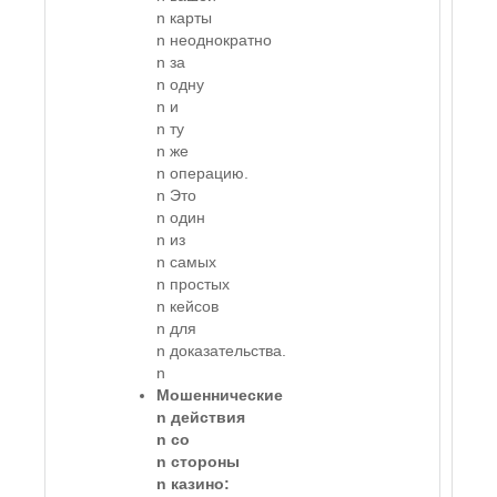
n карты
n неоднократно
n за
n одну
n и
n ту
n же
n операцию.
n Это
n один
n из
n самых
n простых
n кейсов
n для
n доказательства.
n
Мошеннические
n действия
n со
n стороны
n казино: