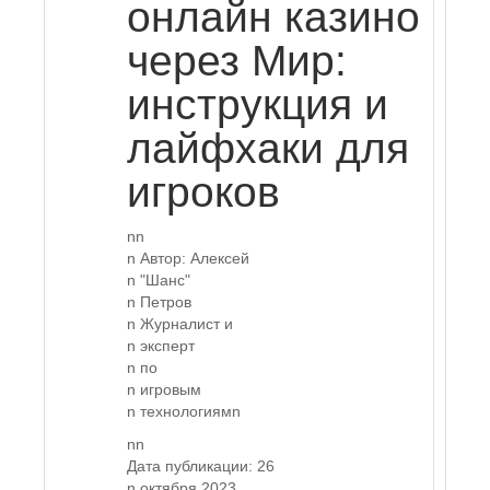
онлайн казино
через Мир:
инструкция и
лайфхаки для
игроков
nn
n Автор:
Алексей
n "Шанс"
n Петров
n
Журналист и
n эксперт
n по
n игровым
n технологиям
n
nn
Дата публикации: 26
n октября 2023