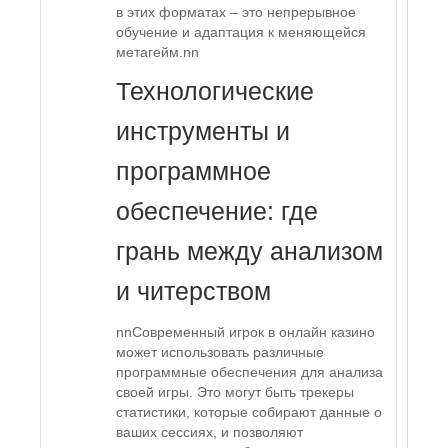
в этих форматах – это непрерывное
обучение и адаптация к меняющейся
метагейм.nn
Технологические
инструменты и
программное
обеспечение: где
грань между анализом
и читерством
nnСовременный игрок в онлайн казино
может использовать различные
программные обеспечения для анализа
своей игры. Это могут быть трекеры
статистики, которые собирают данные о
ваших сессиях, и позволяют