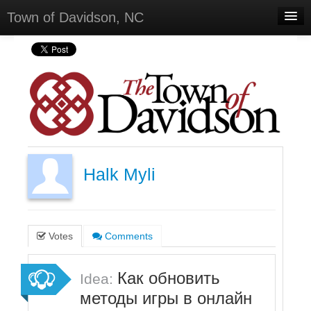
Town of Davidson, NC
Home
Discussions
Forums
Meetings
Surveys
Halk Myli
Select Language
▼
Sign In
Sign Up
Votes
Comments
Как обновить
Idea:
методы игры в онлайн