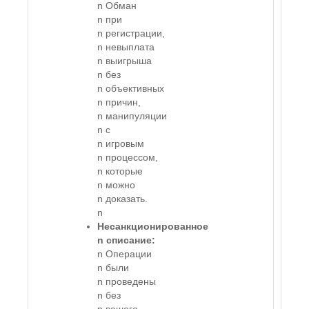
n Обман
n при
n регистрации,
n невыплата
n выигрыша
n без
n объективных
n причин,
n манипуляции
n с
n игровым
n процессом,
n которые
n можно
n доказать.
n
Несанкционированное
n списание:
n Операции
n были
n проведены
n без