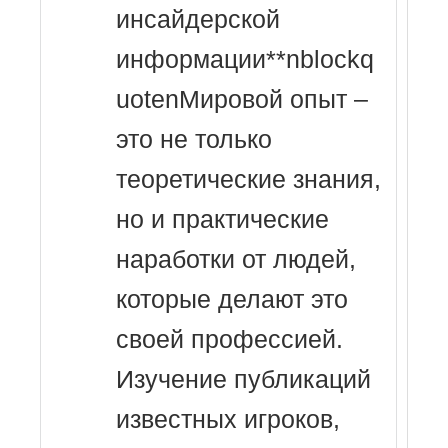
инсайдерской
информации**nblockq
uotenМировой опыт –
это не только
теоретические знания,
но и практические
наработки от людей,
которые делают это
своей профессией.
Изучение публикаций
известных игроков,