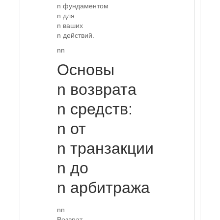
n фундаментом
n для
n ваших
n действий.
nn
Основы
n возврата
n средств:
n от
n транзакции
n до
n арбитража
nn
Возврат